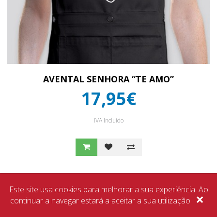
AVENTAL SENHORA “TE AMO”
17,95€
IVA Incluído
Este site usa
cookies
para melhorar a sua experiência. Ao
×
continuar a navegar estará a aceitar a sua utilização