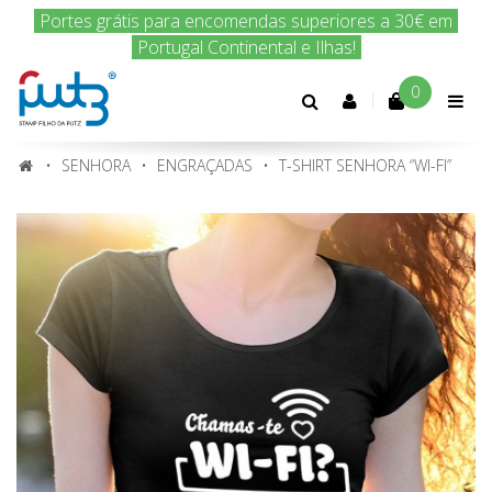
Encomenda hoje e nós enviamos amanhã!
0
Conta
cliente
SENHORA
ENGRAÇADAS
T-SHIRT SENHORA “WI-FI”