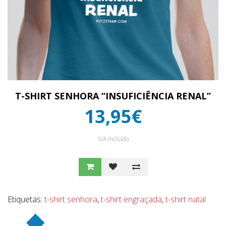
T-SHIRT SENHORA “INSUFICIÊNCIA RENAL”
13,95€
IVA Incluído
Etiquetas:
t-shirt senhora
,
t-shirt engraçada
,
t-shirt natal