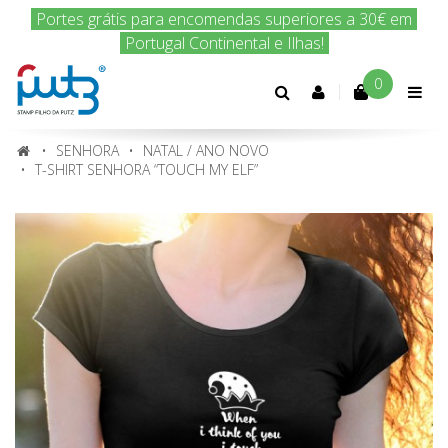
Encomenda hoje e nós enviamos amanhã!
0
Conta
cliente
SENHORA
NATAL / ANO NOVO
T-SHIRT SENHORA “TOUCH MY ELF”