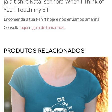
já a t-shirt Natal senhora When I Think of
You I Touch my Elf.
Encomenda a tua t-shirt hoje e nós enviamos amanhã.
Consulta
aqui
o
guia de tamanhos
.
PRODUTOS RELACIONADOS