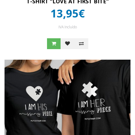
T-SHIRT “LOVE AT FIRST BITE”
13,95€
IVA Incluído