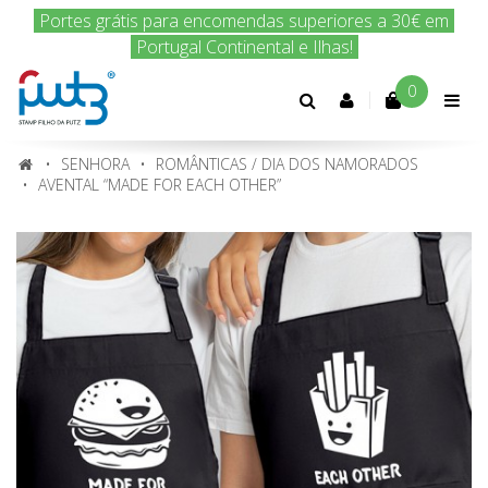
Encomenda hoje e nós enviamos amanhã!
0
Conta
cliente
SENHORA
ROMÂNTICAS / DIA DOS NAMORADOS
AVENTAL “MADE FOR EACH OTHER”