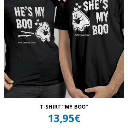
T-SHIRT “MY BOO”
13,95€