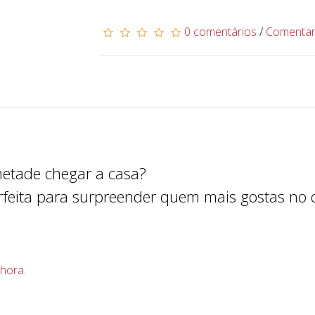
0 comentários
/
Comenta
etade chegar a casa?
perfeita para surpreender quem mais gostas n
hora
.