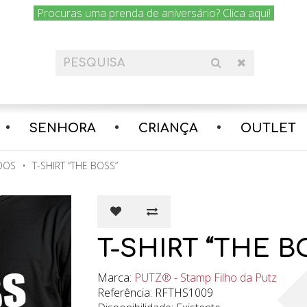
rátis para encomendas superiores a 30€ em Portugal Continental
SENHORA
CRIANÇA
OUTLET
DOS
T-SHIRT “THE BOSS”
T-SHIRT “THE B
Marca:
PUTZ® - Stamp Filho da Putz
Referência: RFTHS1009