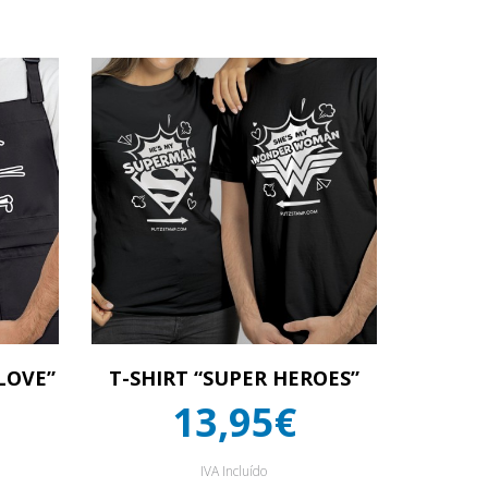
LOVE”
T-SHIRT “SUPER HEROES”
13,95€
IVA Incluído