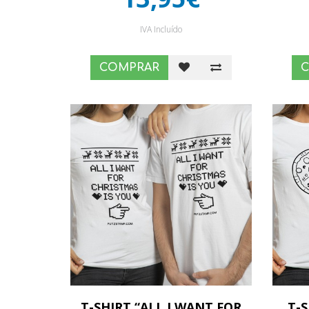
IVA Incluído
COMPRAR
T-SHIRT “ALL I WANT FOR
T-S