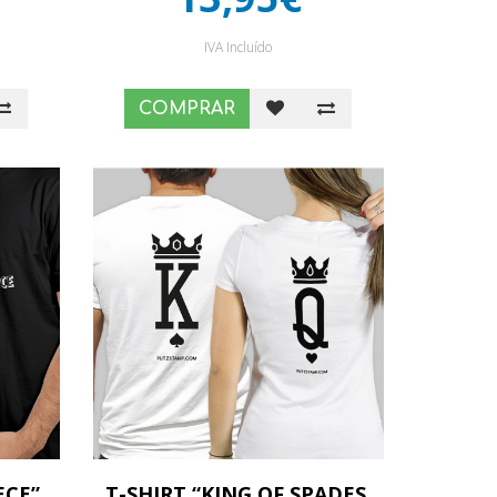
IVA Incluído
COMPRAR
ECE”
T-SHIRT “KING OF SPADES,