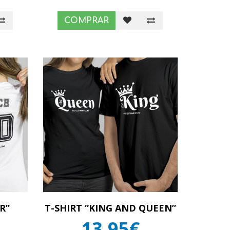
COMPRAR
R”
T-SHIRT “KING AND QUEEN”
13,95€