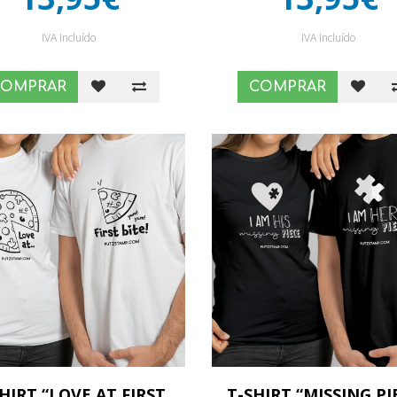
IVA Incluído
IVA Incluído
COMPRAR
COMPRAR
HIRT “LOVE AT FIRST
T-SHIRT “MISSING PI