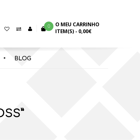
 e Ilhas!
O MEU CARRINHO
0
Favoritos
Comparar
Conta
ITEM(S) -
0,00€
(0)
produtos
cliente
BLOG
OSS”