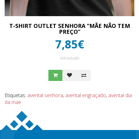
T-SHIRT OUTLET SENHORA “MÃE NÃO TEM
PREÇO”
7,85€
IVA Incluído
Etiquetas:
avental senhora
,
avental engraçado
,
avental dia
da mae