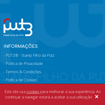
INFORMAÇÕES
PUTZ® - Stamp Filho da Putz
Política de Privacidade
Termos & Condições
Política de Cookies
FAQ'S
Este site usa
cookies
para melhorar a sua experiência. Ao
×
continuar a navegar estará a aceitar a sua utilização
SERVIÇOS AO CLIENTE