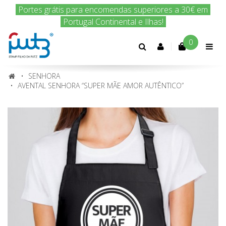
Encomenda hoje e nós enviamos amanhã!
0
Conta
cliente
SENHORA
AVENTAL SENHORA “SUPER MÃE AMOR AUTÊNTICO”