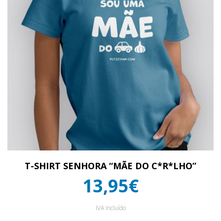
T-SHIRT SENHORA “MÃE DO C*R*LHO”
13,95€
IVA Incluído