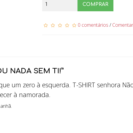
COMPRAR
0 comentários
/
Comenta
U NADA SEM TI!”
 que um zero à esquerda. T-SHIRT senhora Nã
erecer à namorada.
manhã.