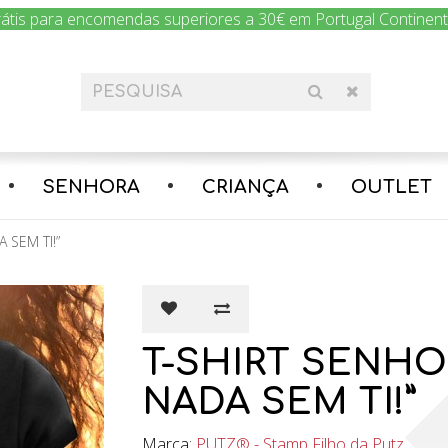
rátis para encomendas superiores a 30€ em Portugal Continental
SENHORA
CRIANÇA
OUTLET
 SEM TI!”
T-SHIRT SENHO
NADA SEM TI!”
Marca:
PUTZ® - Stamp Filho da Putz