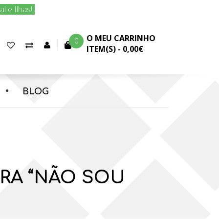
 e Ilhas!
O MEU CARRINHO
0
Favoritos
Comparar
Conta
ITEM(S) -
0,00€
(0)
produtos
cliente
BLOG
RA “NÃO SOU