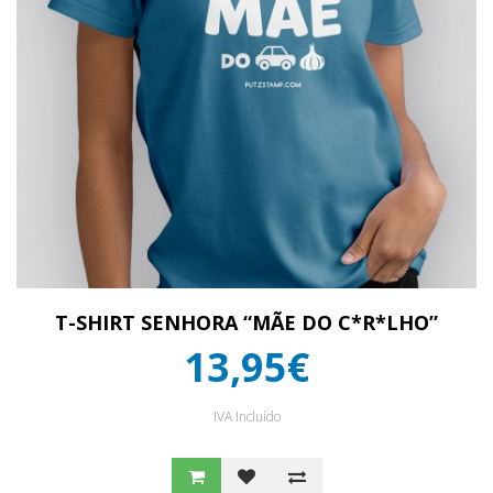
T-SHIRT SENHORA “MÃE DO C*R*LHO”
13,95€
IVA Incluído