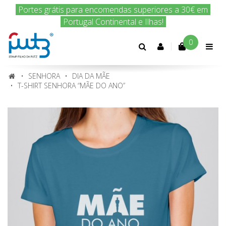
Encomenda hoje e nós enviamos amanhã!
0
Conta
cliente
SENHORA
DIA DA MÃE
T-SHIRT SENHORA “MÃE DO ANO”