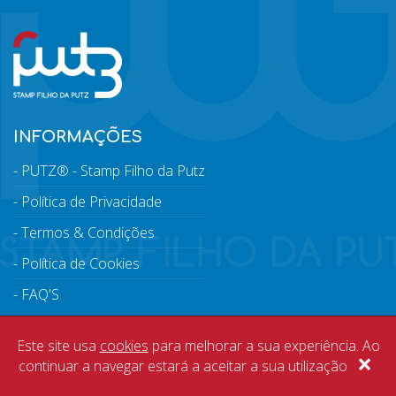
INFORMAÇÕES
PUTZ® - Stamp Filho da Putz
Política de Privacidade
Termos & Condições
Política de Cookies
FAQ'S
SERVIÇOS AO CLIENTE
Este site usa
cookies
para melhorar a sua experiência. Ao
×
Contactos
continuar a navegar estará a aceitar a sua utilização
Solicitar devolução