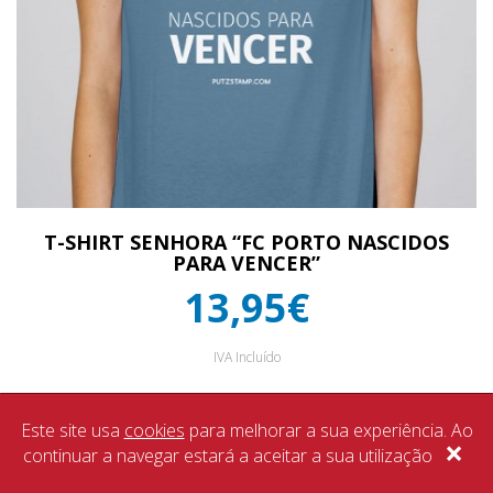
T-SHIRT SENHORA “FC PORTO NASCIDOS
PARA VENCER”
13,95€
IVA Incluído
Este site usa
cookies
para melhorar a sua experiência. Ao
×
continuar a navegar estará a aceitar a sua utilização