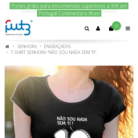
Encomenda hoje e nós enviamos amanhã!
0
Conta
cliente
SENHORA
ENGRAÇADAS
T-SHIRT SENHORA “NÃO SOU NADA SEM TI!”