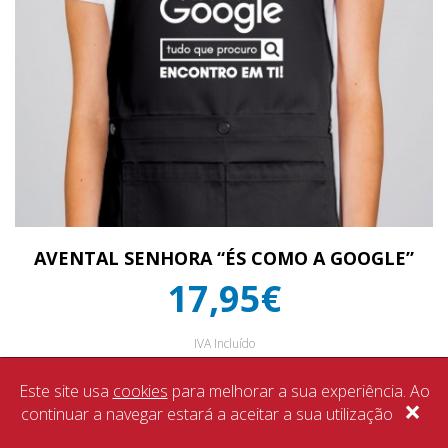
AVENTAL SENHORA “ÉS COMO A GOOGLE”
17,95€
IVA Incluído
Este site usa
cookies
para melhorar a sua experiência. Ao
×
continuar a navegar estará a aceitar a sua utilização