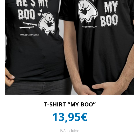
T-SHIRT “MY BOO”
13,95€
IVA Incluído