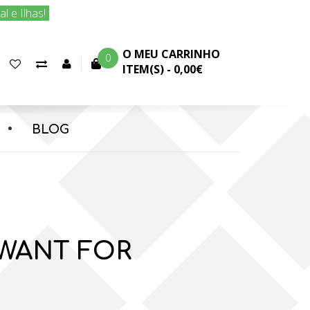
 e Ilhas!
O MEU CARRINHO
0
Favoritos
Comparar
Conta
ITEM(S) -
0,00€
(0)
produtos
cliente
BLOG
 WANT FOR