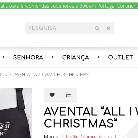
rátis para encomendas superiores a 30€ em Portugal Continental
SENHORA
CRIANÇA
OUTLET
DOS
AVENTAL “ALL I WANT FOR CHRISTMAS”
AVENTAL “ALL I
CHRISTMAS”
Marca:
PUTZ® - Stamp Filho da Putz