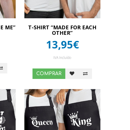
TE ME”
T-SHIRT “MADE FOR EACH
OTHER”
13,95€
IVA Incluído
COMPRAR