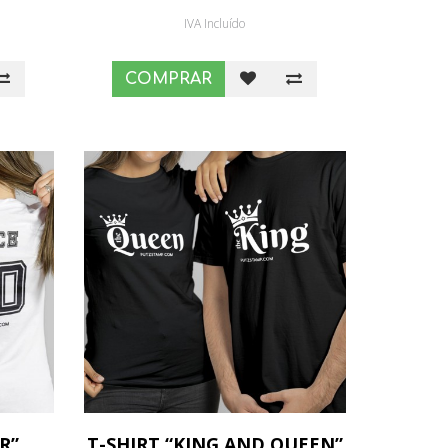
IVA Incluído
COMPRAR
R”
T-SHIRT “KING AND QUEEN”