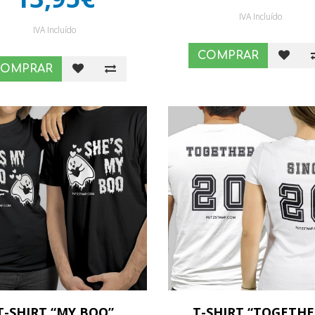
IVA Incluído
IVA Incluído
COMPRAR
COMPRAR
T-SHIRT “MY BOO”
T-SHIRT “TOGETHE